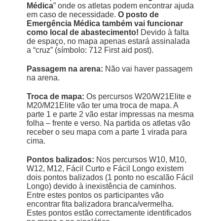
Médica
” onde os atletas podem encontrar ajuda
em caso de necessidade.
O posto de
Emergência Médica também vai funcionar
como local de abastecimento!
Devido à falta
de espaço, no mapa apenas estará assinalada
a “cruz” (símbolo: 712 First aid post).
Passagem na arena:
Não vai haver passagem
na arena.
Troca de mapa:
Os percursos W20/W21Elite e
M20/M21Elite vão ter uma troca de mapa. A
parte 1 e parte 2 vão estar impressas na mesma
folha – frente e verso. Na partida os atletas vão
receber o seu mapa com a parte 1 virada para
cima.
Pontos balizados:
Nos percursos W10, M10,
W12, M12, Fácil Curto e Fácil Longo existem
dois pontos balizados (1 ponto no escalão Fácil
Longo) devido à inexistência de caminhos.
Entre estes pontos os participantes vão
encontrar fita balizadora branca/vermelha.
Estes pontos estão correctamente identificados