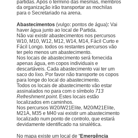
partidas. Após o termino das mesmas, membros
da organização irão transportar as mochilas
para o Secretariado na arena.
Abastecimentos
(vulgo: pontos de água)
:
Vai
haver água junto ao local de Partida.
Não vai existir abastecimentos nos percursos
W10, M10, W12, M12, W14, M14, Fácil Curto e
Fácil Longo. todos os restantes percursos vão
ter pelo menos um abastecimento.
Nos locais de abastecimento será fornecida
apenas água, em copos individuais e
descartáveis. Cada abastecimento vai ter um
saco do lixo. Por favor não transporte os copos
para longe do local do abastecimento.
Todos os locais de abastecimento vão estar
assinalados no para com o símbolo
713
Refreshment point
. Estes locais estão
localizados em caminhos.
Nos percursos W20/W21Elite, M20/M21Elite,
M21A, M35 e M40 vai existir um abastecimento
localizado num ponto de controlo, que estará
devidamente identificado na sinalética.
No mapa existe um local de “
Emergência